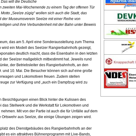
 Das will die Deutsche
am zweiten Mai-Wochenende zu einem Tag der offenen Tür
Motto „Seelze zügig“ wollen sich auch die Stadt, das
d der Museumsverein Seelze mit einer Reihe von
teiligen und ihre Verbundenheit mit der Bahn unter Beweis
um, das am 5. April eine Sonderausstellung zum Thema
 wird ein Modell des Seelzer Rangierbahnhofs gezeigt,
onaten deutlich macht, dass die Eisenbahn in den letzten
d der Seelzer maßgeblich mitbestimmt hat. Jeweils rund
ünke, der Betriebsleiter des Rangierbahnhofs, an den
. und 10. Mai. Die Besucher können sich auf eine große
rwagen und Lokomotiven freuen. Zudem stellen
zeuge zur Verfügung und „auch ein Dampfzug wird zu
 Besichtigungen einen Blick hinter die Kulissen des
 das Stellwerk und die Werkstatt für Lokomotiven und
ehmen. Mit von der Partie ist auch die für Unfälle auf dem
Ortswehr aus Seelze, die einige Übungen zeigen wird.
arkplatz des Dienstgebäudes des Rangierbahnhofs an der
 gibt es ein attraktives Bühnenprogramm mit Live-Bands,