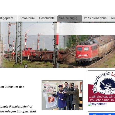
t geplant...
Fotoalbum
Geschichte
Seelze zügig...
Im Schienenbus
Au
 zum Jubiläum des
rbaute Rangierbahnhof
ungsanlagen Europas, wird