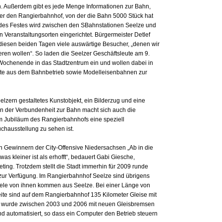
. Außerdem gibt es jede Menge Informationen zur Bahn,
ber den Rangierbahnhof, von der die Bahn 5000 Stück hat
 des Festes wird zwischen den SBahnstationen Seelze und
 Veranstaltungsorten eingerichtet. Bürgermeister Detlef
diesen beiden Tagen viele auswärtige Besucher, „denen wir
eren wollen“. So laden die Seelzer Geschäftsleute am 9.
Wochenende in das Stadtzentrum ein und wollen dabei in
ate aus dem Bahnbetrieb sowie Modelleisenbahnen zur
lzern gestaltetes Kunstobjekt, ein Bilderzug und eine
on der Verbundenheit zur Bahn macht sich auch die
 zum Jubiläum des Rangierbahnhofs eine speziell
hausstellung zu sehen ist.
en Gewinnern der City-Offensive Niedersachsen „Ab in die
twas kleiner ist als erhofft“, bedauert Gabi Giesche,
eting. Trotzdem stellt die Stadt immerhin für 2009 runde
 zur Verfügung. Im Rangierbahnhof Seelze sind übrigens
 viele von ihnen kommen aus Seelze. Bei einer Länge von
ite sind auf dem Rangierbahnhof 135 Kilometer Gleise mit
f wurde zwischen 2003 und 2006 mit neuen Gleisbremsen
d automatisiert, so dass ein Computer den Betrieb steuern