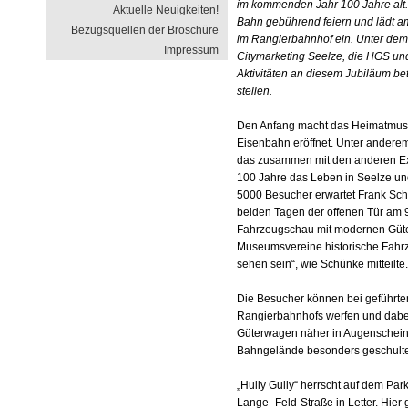
im kommenden Jahr 100 Jahre alt.
Aktuelle Neuigkeiten!
Bahn gebührend feiern und lädt 
Bezugsquellen der Broschüre
im Rangierbahnhof ein. Unter dem 
Impressum
Citymarketing Seelze, die HGS un
Aktivitäten an diesem Jubiläum be
stellen.
Den Anfang macht das Heimatmuse
Eisenbahn eröffnet. Unter anderem
das zusammen mit den anderen Exp
100 Jahre das Leben in Seelze un
5000 Besucher erwartet Frank Sch
beiden Tagen der offenen Tür am 9
Fahrzeugschau mit modernen Güte
Museumsvereine historische Fahr
sehen sein“, wie Schünke mitteilte.
Die Besucher können bei geführten
Rangierbahnhofs werfen und dabei
Güterwagen näher in Augenschein n
Bahngelände besonders geschulte 
„Hully Gully“ herrscht auf dem P
Lange- Feld-Straße in Letter. Hier